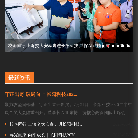
5
校企同行 上海交大安泰走进长阳科技 共探AI赋能新材...
08-05
最新资讯
守正出奇 破局向上 长阳科技202...
聚力攻坚固根基，守正出奇开新局。7月31日，长阳科技2026年半年
度全员大会隆重召开。董事长金亚东博士携核心高管团队出席会
议，总部近200名骨干员工现场参会，合肥等异地分支机构的员工在
校企同行 上海交大安泰走进长阳科技...
2026-08-05
线参会。本次大会...
寻光而来 向阳成长｜长阳科技2026...
2026-07-27