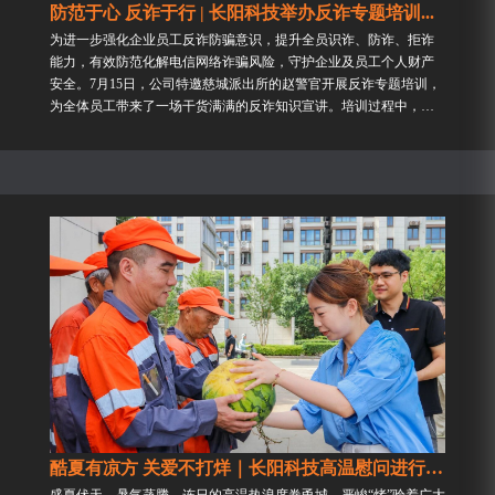
防范于心 反诈于行 | 长阳科技举办反诈专题培训...
为进一步强化企业员工反诈防骗意识，提升全员识诈、防诈、拒诈
能力，有效防范化解电信网络诈骗风险，守护企业及员工个人财产
安全。7月15日，公司特邀慈城派出所的赵警官开展反诈专题培训，
为全体员工带来了一场干货满满的反诈知识宣讲。培训过程中，赵
警官结合当下高发、频发的电信网络诈骗典型案例，贴合企业员工
工作、...
酷夏有凉方 关爱不打烊｜长阳科技高温慰问进行时...
盛夏伏天，暑气蒸腾，连日的高温热浪席卷甬城，严峻“烤”验着广大