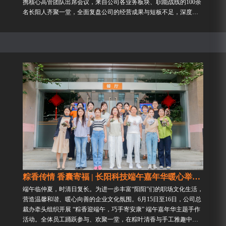
携核心高管团队出席会议，来自公司各业务板块、职能战线的100余
名长阳人齐聚一堂，全面复盘公司的经营成果与短板不足，深度研
判AI浪潮下的行业发展形势，精准部署未来的...
粽香传情 香囊寄福 | 长阳科技端午嘉年华暖心举行...
端午临仲夏，时清日复长。为进一步丰富“阳阳”们的职场文化生活，
营造温馨和谐、暖心向善的企业文化氛围。6月15日至16日，公司总
裁办牵头组织开展 “粽香迎端午，巧手寄安康” 端午嘉年华主题手作
活动。全体员工踊跃参与、欢聚一堂，在粽叶清香与手工雅趣中沉