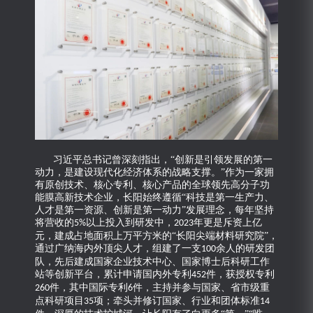
习近平总书记曾深刻指出，
“创新是引领发展的第一
动力，是建设现代化经济体系的战略支撑。”作为一家拥
有原创技术、核心专利、核心产品的全球领先高分子功
能膜高新技术企业，长阳始终遵循“科技是第一生产力、
人才是第一资源、创新是第一动力”发展理念，每年坚持
将营收的
以上投入到研发中，
年更是斥资上亿
5%
2023
元，建成占地面积上万平方米的“长阳尖端材料研究院”，
通过广纳海内外顶尖人才，组建了一支
余人的研发团
100
队，先后建成国家企业技术中心、国家博士后科研工作
站等创新平台，累计申请国内外专利
件，获授权专利
452
件，其中国际专利
件，主持并参与国家、省市级重
260
6
点科研项目
项；牵头并修订国家、行业和团体标准
35
14