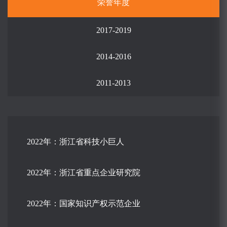
荣誉年度
2017-2019
2014-2016
2011-2013
2022年：浙江省科技小巨人
2022年：浙江省重点企业研究院
2022年：国家知识产权示范企业