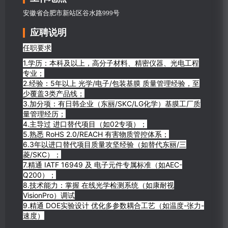
安徽省合肥市新站区谷水路999号
应聘说明
任职要求
1.学历：本科及以上，高分子材料、精密仪器、光电工程
专业；
2.经验：5年以上 光学/电子/包装基膜 质量管理经验，至
少覆盖3类产品线；
3.加分项：有日韩企业（东丽/SKC/LG化学）基膜工厂质
量管理经历；
4.主导过 进口替代项目（如02专项）；
5.熟悉 RoHS 2.0/REACH 有害物质管控体系；
6.3年以进口替代项目质量攻坚经验（如替代东丽/三
菱/SKC）；
7.精通 IATF 16949 及 电子元件专属标准（如AEC-
Q200）；
8.技术能力：掌握 在线光学检测系统（如康耐视
VisionPro）调试
9.精通 DOE实验设计 优化多参数耦合工艺（如温度-张力-
速度）