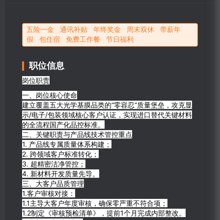
五险一金 通讯补贴 年终奖金 周末双休 带薪年
假 包住宿 免费工作餐 节日福利
职位信息
岗位职责
一、岗位核心使命
建立覆盖五大光学基膜品类的“零容忍”质量堡垒，攻克显
示/电子/包装领域核心客户认证，实现进口替代关键材料
的全流程国产化品控标准。
二、关键职责与产品线技术管控重点
1. 产品线专属质量体系构建；
2. 跨领域客户标准转化；
3. 超精密洁净管控；
4. 新材料开发质量先导。
三、大客户品质管理
1.客户审核对接：
1.1主导大客户年度审核，确保零严重不符合项；
1.2制定《审核预检清单》，提前1个月完成内部整改。