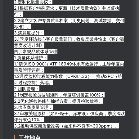
2.定制化质量协议：
2.1根据客户特殊需求，更新《技术质量协议》并监督执
行；
2.2建立大客户专属质量档案（历史问题、测试数据、交付
标准）。
3.满意度提升：
3.1季度拜访核心客户质量部门，收集反馈并输出《客户满
意度改进计划》
四、常规品质体系管理
1.质量体系维护：
1.1确保ISO 9001/IATF 16949体系有效运行，主导年度内
审及管理评审；
1.2月度监控过程能力指数（CPK≥1.33），推动SPC（统
计过程控制）落地。
2.团队管理：
2.1制定检验员技能矩阵，年度培训覆盖100%；
2.2优化巡检路线与抽样方案，提升检验效率。
3.供应商质量管理：
3.1审核关键原料（如PE粒子、涂布液）供应商，季度淘汰
评分末位10%；
3.2推动供应商质量改善（如来料不良率≤300ppm）。
工作地点